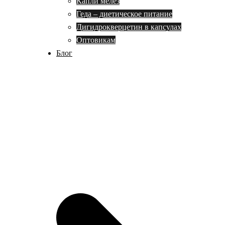
Капли мелез
Геда – диетическое питание
Дигидрокверцетин в капсулах
Оптовикам
Блог