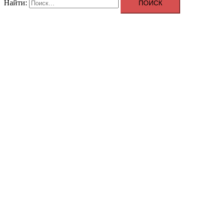
Найти:
ДИГИДРОКВЕРЦЕТИН
PremixMeleze для вашего здоровья
Закрыть меню
О компании