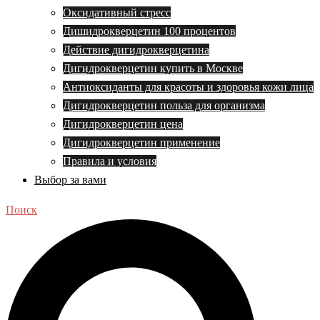
Оксидативный стресс
Дишидрокверцетин 100 процентов
Действие дигидрокверцетина
Дигидрокверцетин купить в Москве
Антиоксиданты для красоты и здоровья кожи лица
Дигидрокверцетин польза для организма
Дигидрокверцетин цена
Дигидрокверцетин применение
Правила и условия
Выбор за вами
Поиск