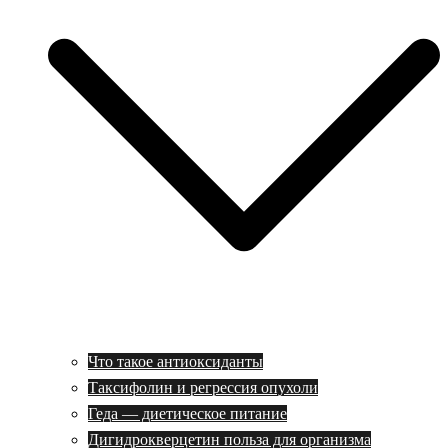
Что такое антиоксиданты
Таксифолин и регрессия опухоли
Геда — диетическое питание
Дигидрокверцетин польза для организма