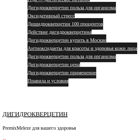
Дигидрокверцетин польза для организма
Оксидативный стресс
Дишидрокверцетин 100 процентов
Действие дигидрокверцетина
Дигидрокверцетин купить в Москве
Антиоксиданты для красоты и здоровья кожи лица
Дигидрокверцетин польза для организма
Дигидрокверцетин цена
Дигидрокверцетин применение
Правила и условия
Выбор за вами
ДИГИДРОКВЕРЦЕТИН
PremixMeleze для вашего здоровья