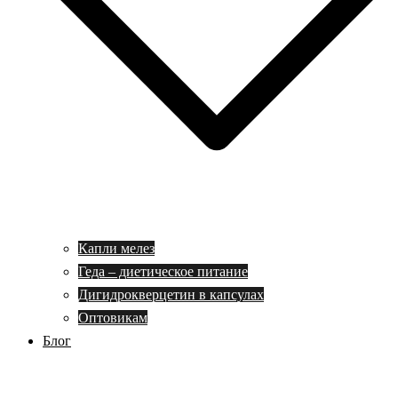
Капли мелез
Геда – диетическое питание
Дигидрокверцетин в капсулах
Оптовикам
Блог