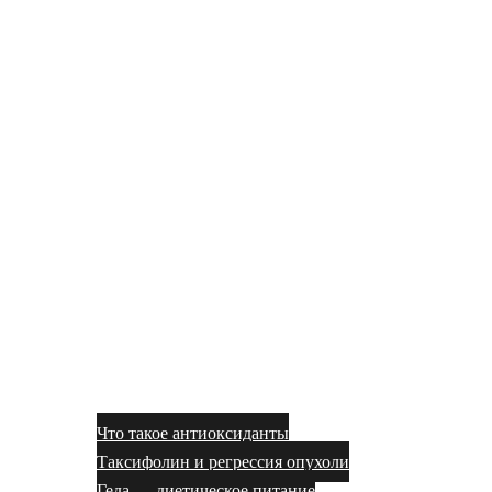
Что такое антиоксиданты
Таксифолин и регрессия опухоли
Геда — диетическое питание