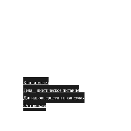
Капли мелез
Геда – диетическое питание
Дигидрокверцетин в капсулах
Оптовикам
Блог