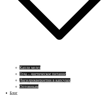
Капли мелез
Геда – диетическое питание
Дигидрокверцетин в капсулах
Оптовикам
Блог