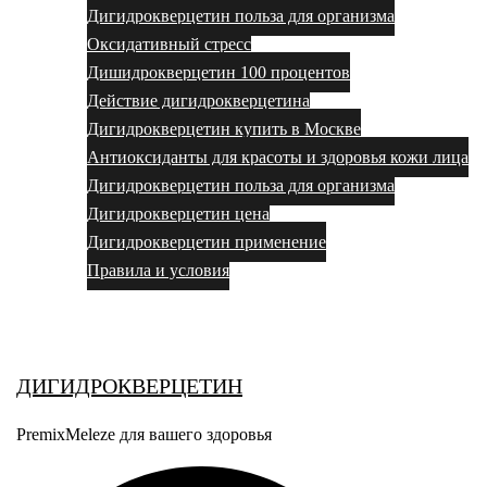
Дигидрокверцетин польза для организма
Оксидативный стресс
Дишидрокверцетин 100 процентов
Действие дигидрокверцетина
Дигидрокверцетин купить в Москве
Антиоксиданты для красоты и здоровья кожи лица
Дигидрокверцетин польза для организма
Дигидрокверцетин цена
Дигидрокверцетин применение
Правила и условия
Выбор за вами
ДИГИДРОКВЕРЦЕТИН
PremixMeleze для вашего здоровья
Поиск