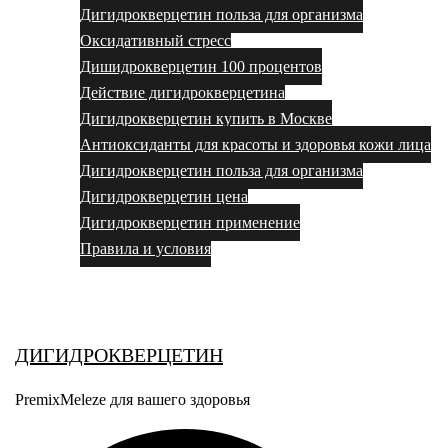
Дигидрокверцетин польза для организма
Оксидативный стресс
Дишидрокверцетин 100 процентов
Действие дигидрокверцетина
Дигидрокверцетин купить в Москве
Антиоксиданты для красоты и здоровья кожи лица
Дигидрокверцетин польза для организма
Дигидрокверцетин цена
Дигидрокверцетин применение
Правила и условия
Выбор за вами
ДИГИДРОКВЕРЦЕТИН
PremixMeleze для вашего здоровья
Поиск