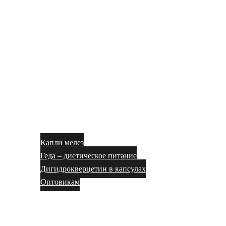
Капли мелез
Геда – диетическое питание
Дигидрокверцетин в капсулах
Оптовикам
Блог