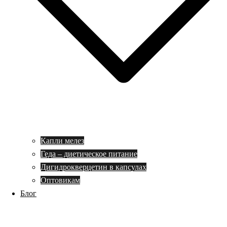
Капли мелез
Геда – диетическое питание
Дигидрокверцетин в капсулах
Оптовикам
Блог