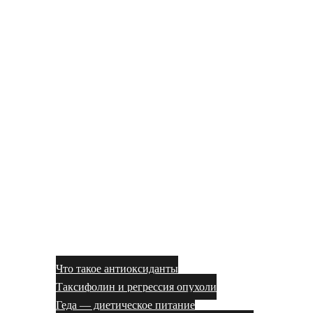
Что такое антиоксиданты
Таксифолин и регрессия опухоли
Геда — диетическое питание