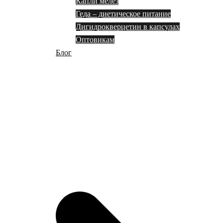
Капли мелез
Геда – диетическое питание
Дигидрокверцетин в капсулах
Оптовикам
Блог