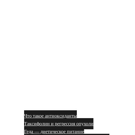
Что такое антиоксиданты
Таксифолин и регрессия опухоли
Геда — диетическое питание