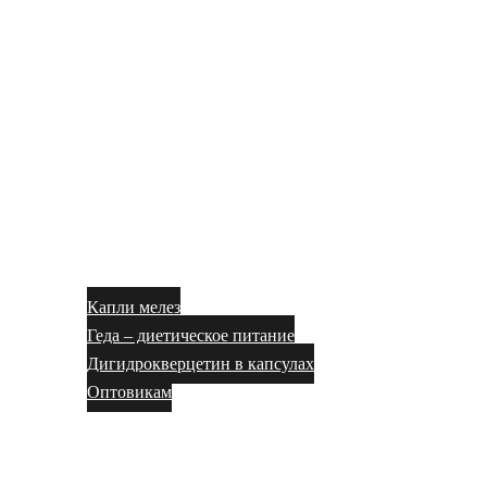
Капли мелез
Геда – диетическое питание
Дигидрокверцетин в капсулах
Оптовикам
Блог