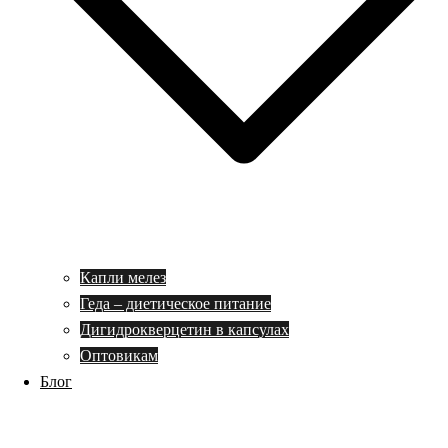
Капли мелез
Геда – диетическое питание
Дигидрокверцетин в капсулах
Оптовикам
Блог