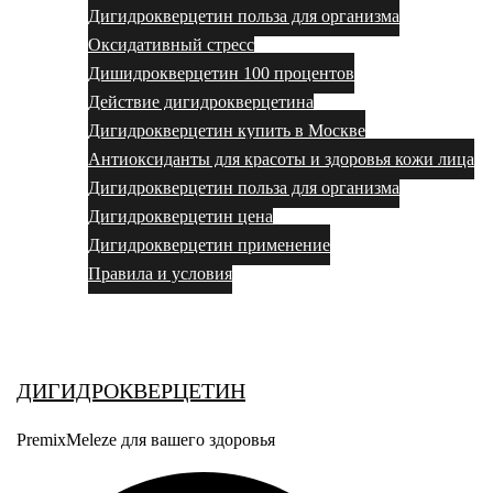
Дигидрокверцетин польза для организма
Оксидативный стресс
Дишидрокверцетин 100 процентов
Действие дигидрокверцетина
Дигидрокверцетин купить в Москве
Антиоксиданты для красоты и здоровья кожи лица
Дигидрокверцетин польза для организма
Дигидрокверцетин цена
Дигидрокверцетин применение
Правила и условия
Выбор за вами
ДИГИДРОКВЕРЦЕТИН
PremixMeleze для вашего здоровья
Поиск