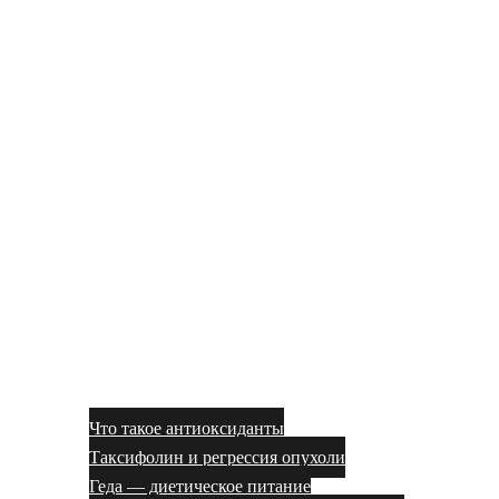
Что такое антиоксиданты
Таксифолин и регрессия опухоли
Геда — диетическое питание