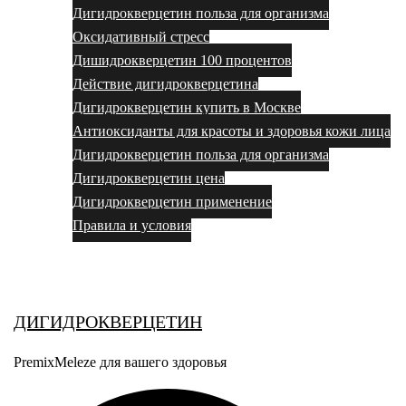
Дигидрокверцетин польза для организма
Оксидативный стресс
Дишидрокверцетин 100 процентов
Действие дигидрокверцетина
Дигидрокверцетин купить в Москве
Антиоксиданты для красоты и здоровья кожи лица
Дигидрокверцетин польза для организма
Дигидрокверцетин цена
Дигидрокверцетин применение
Правила и условия
Выбор за вами
ДИГИДРОКВЕРЦЕТИН
PremixMeleze для вашего здоровья
Поиск