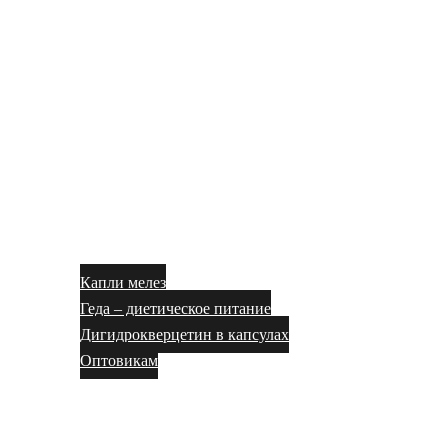
Капли мелез
Геда – диетическое питание
Дигидрокверцетин в капсулах
Оптовикам
Блог