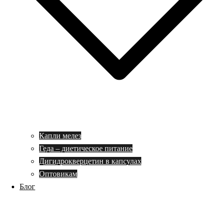
Капли мелез
Геда – диетическое питание
Дигидрокверцетин в капсулах
Оптовикам
Блог