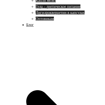
Капли мелез
Геда – диетическое питание
Дигидрокверцетин в капсулах
Оптовикам
Блог