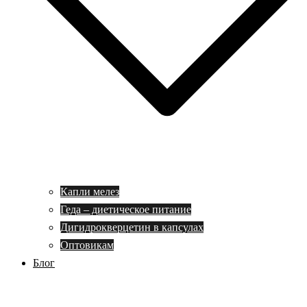
Капли мелез
Геда – диетическое питание
Дигидрокверцетин в капсулах
Оптовикам
Блог