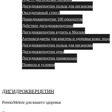
Дигидрокверцетин польза для организма
Оксидативный стресс
Дишидрокверцетин 100 процентов
Действие дигидрокверцетина
Дигидрокверцетин купить в Москве
Антиоксиданты для красоты и здоровья кожи лица
Дигидрокверцетин польза для организма
Дигидрокверцетин цена
Дигидрокверцетин применение
Правила и условия
Выбор за вами
ДИГИДРОКВЕРЦЕТИН
PremixMeleze для вашего здоровья