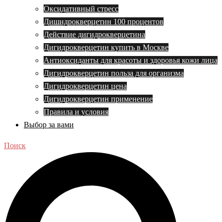
Оксидативный стресс
Дишидрокверцетин 100 процентов
Действие дигидрокверцетина
Дигидрокверцетин купить в Москве
Антиоксиданты для красоты и здоровья кожи лица
Дигидрокверцетин польза для организма
Дигидрокверцетин цена
Дигидрокверцетин применение
Правила и условия
Выбор за вами
Поиск