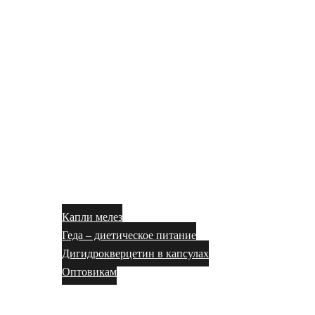
Капли мелез
Геда – диетическое питание
Дигидрокверцетин в капсулах
Оптовикам
Блог