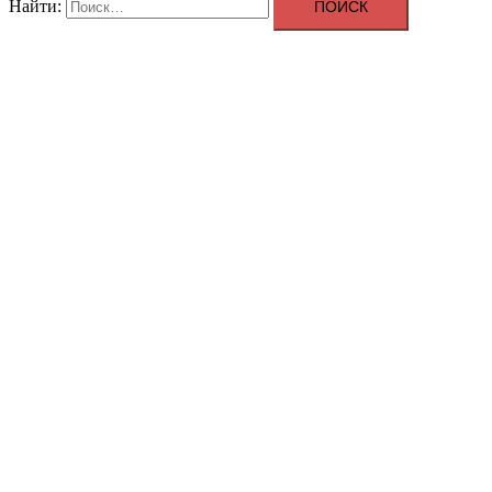
Найти:
ДИГИДРОКВЕРЦЕТИН
PremixMeleze для вашего здоровья
Закрыть меню
О компании