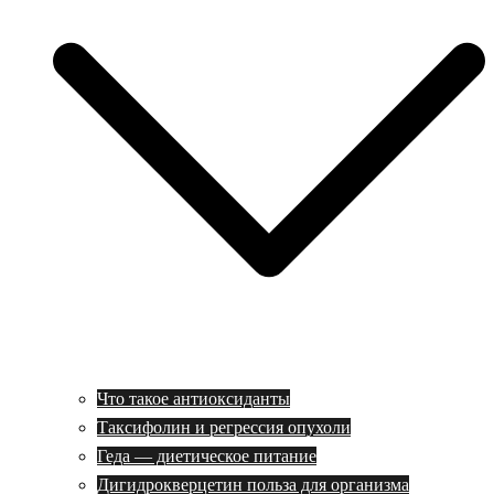
Что такое антиоксиданты
Таксифолин и регрессия опухоли
Геда — диетическое питание
Дигидрокверцетин польза для организма