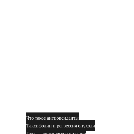
Что такое антиоксиданты
Таксифолин и регрессия опухоли
Геда — диетическое питание