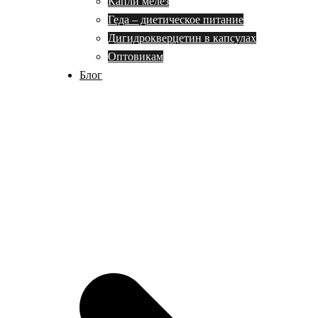
Капли мелез
Геда – диетическое питание
Дигидрокверцетин в капсулах
Оптовикам
Блог