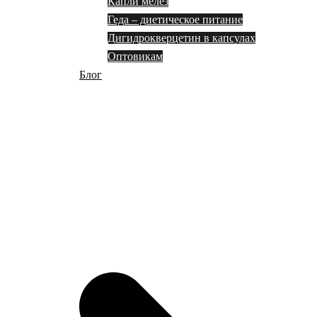
Капли мелез
Геда – диетическое питание
Дигидрокверцетин в капсулах
Оптовикам
Блог