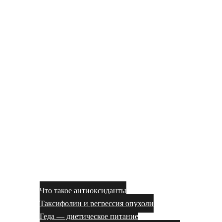
Что такое антиоксиданты
Таксифолин и регрессия опухоли
Геда — диетическое питание