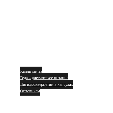
Капли мелез
Геда – диетическое питание
Дигидрокверцетин в капсулах
Оптовикам
Блог