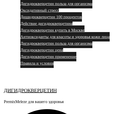
Дигидрокверцетин польза для организма
Оксидативный стресс
Дишидрокверцетин 100 процентов
Действие дигидрокверцетина
Дигидрокверцетин купить в Москве
Антиоксиданты для красоты и здоровья кожи лица
Дигидрокверцетин польза для организма
Дигидрокверцетин цена
Дигидрокверцетин применение
Правила и условия
Выбор за вами
ДИГИДРОКВЕРЦЕТИН
PremixMeleze для вашего здоровья
Поиск