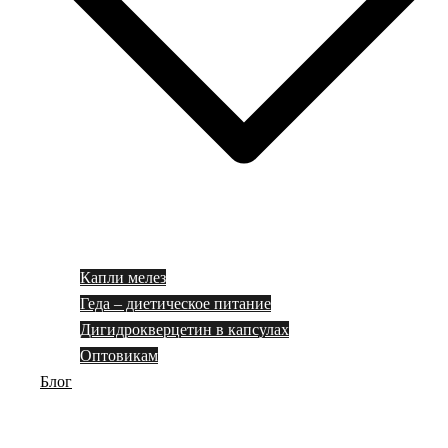
Капли мелез
Геда – диетическое питание
Дигидрокверцетин в капсулах
Оптовикам
Блог