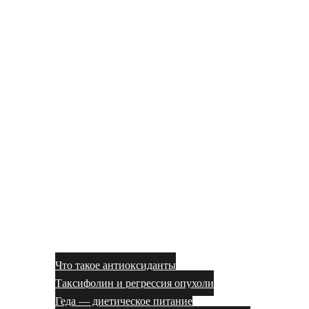
Что такое антиоксиданты
Таксифолин и регрессия опухоли
Геда — диетическое питание