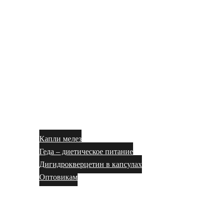
Капли мелез
Геда – диетическое питание
Дигидрокверцетин в капсулах
Оптовикам
Блог