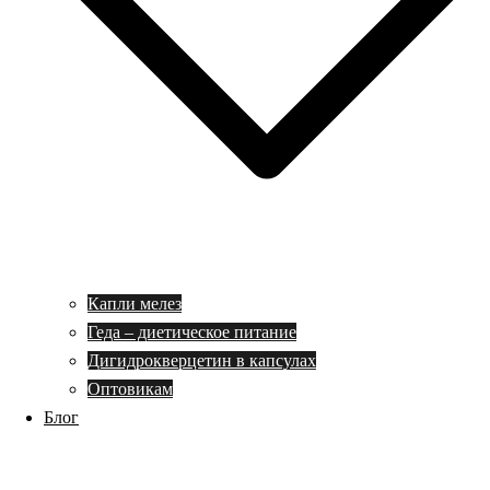
Капли мелез
Геда – диетическое питание
Дигидрокверцетин в капсулах
Оптовикам
Блог