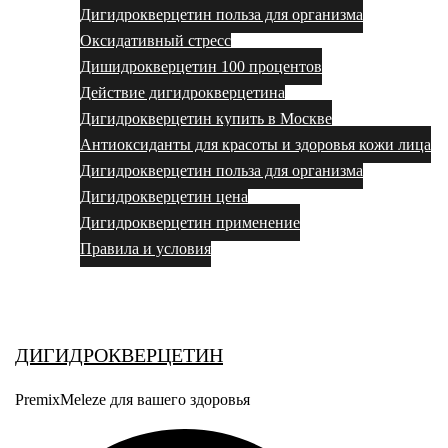
Дигидрокверцетин польза для организма
Оксидативный стресс
Дишидрокверцетин 100 процентов
Действие дигидрокверцетина
Дигидрокверцетин купить в Москве
Антиоксиданты для красоты и здоровья кожи лица
Дигидрокверцетин польза для организма
Дигидрокверцетин цена
Дигидрокверцетин применение
Правила и условия
Выбор за вами
ДИГИДРОКВЕРЦЕТИН
PremixMeleze для вашего здоровья
Поиск