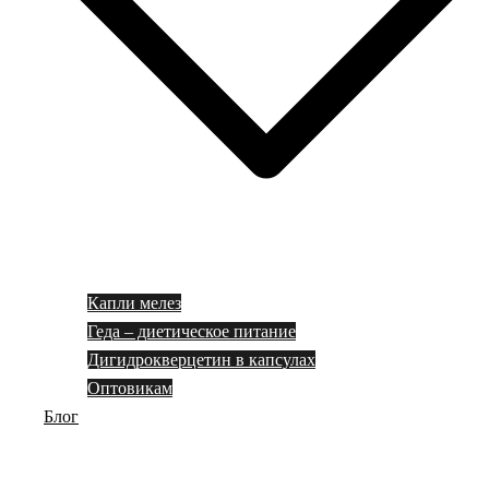
Капли мелез
Геда – диетическое питание
Дигидрокверцетин в капсулах
Оптовикам
Блог