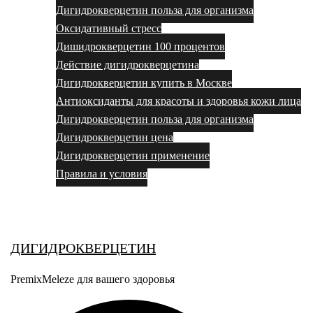
Дигидрокверцетин польза для организма
Оксидативный стресс
Дишидрокверцетин 100 процентов
Действие дигидрокверцетина
Дигидрокверцетин купить в Москве
Антиоксиданты для красоты и здоровья кожи лица
Дигидрокверцетин польза для организма
Дигидрокверцетин цена
Дигидрокверцетин применение
Правила и условия
Выбор за вами
ДИГИДРОКВЕРЦЕТИН
PremixMeleze для вашего здоровья
Поиск