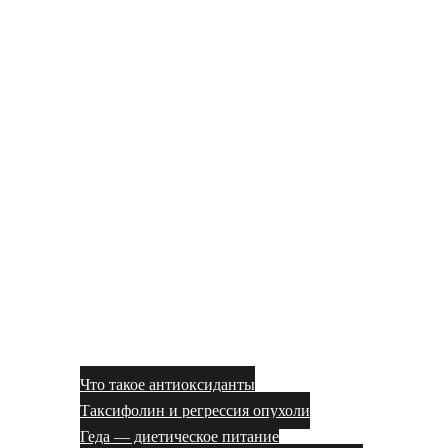
Что такое антиоксиданты
Таксифолин и регрессия опухоли
Геда — диетическое питание