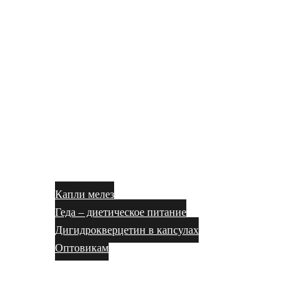
Капли мелез
Геда – диетическое питание
Дигидрокверцетин в капсулах
Оптовикам
Блог